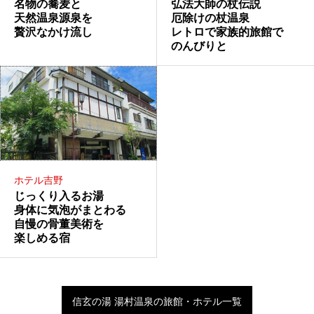
名物の蕎麦と
弘法大師の杖伝説
天然温泉源泉を
厄除けの杖温泉
贅沢なかけ流し
レトロで家族的旅館で
のんびりと
ホテル吉野
じっくり入るお湯
身体に気泡がまとわる
自慢の骨董美術を
楽しめる宿
信玄の湯 湯村温泉の旅館・ホテル一覧