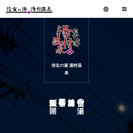
menu
信玄の湯 湯村温
泉
が
に
は
の