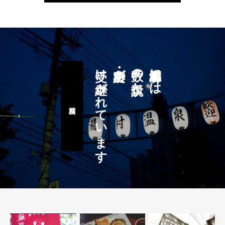
受け継がれています
史跡・名所が
数々の伝説と
湯村温泉郷には
湯村八蹟巡り
甲府湯村温泉・塩鐸寺厄除祭り【公式動画】
甲府湯村温泉【公式動画】
ホテル吉野【甲府湯村温泉】
6 years ago
6 years ago
6 years ago
美和田旅館【甲府湯村温泉】
楽水園【甲府湯村温泉】
6 years ago
6 years ago
杖温泉 弘法湯【甲府湯村温泉】