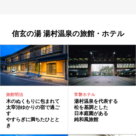
信玄の湯 湯村温泉の旅館・ホテル
常磐ホテル
旅館明治
湯村温泉を代表する
木のぬくもりに包まれて
松を基調とした
太宰治ゆかりの宿で過ご
日本庭園がある
す
純和風旅館
やすらぎに満ちたひとと
き