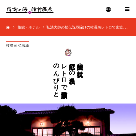
旅館・ホテル
弘法大師の杖伝説厄除けの杖温泉レトロで家族的旅館でのんびりと
menu
杖温泉 弘法湯
のんびりと
レトロで家族的旅館で
厄除けの杖温泉
弘法大師の杖伝説