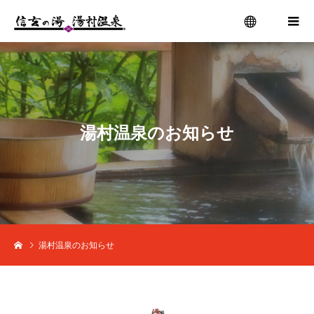
menu
湯
村
温
泉
の
お
知
ら
せ
湯村温泉のお知らせ