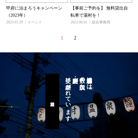
甲府に泊まろうキャンペーン
【事前ご予約を】 無料貸出自
（2023年）
転車で湯村を！
2023.01.29
イベント
2022.06.01
組合事務局
1
2
受け継がれています
史跡・名所が
数々の伝説と
湯村温泉郷には
湯村八蹟巡り