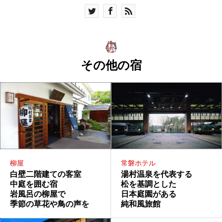
その他の宿
柳屋
常磐ホテル
白壁二階建ての客室
湯村温泉を代表する
中庭を囲む宿
松を基調とした
岩風呂の柳屋で
日本庭園がある
季節の草花や鳥の声を
純和風旅館