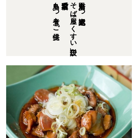
鳥もつ煮をご提供
温泉宿で
そば屋「らくすい」併設
甲府鳥もつ煮認定